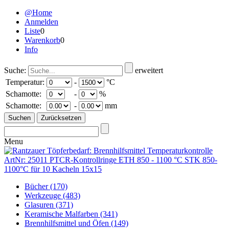
@Home
Anmelden
Liste
0
Warenkorb
0
Info
Suche:
erweitert
Temperatur:
-
°C
Schamotte:
-
%
Schamotte:
-
mm
Menu
Bücher
(170)
Werkzeuge
(483)
Glasuren
(371)
Keramische Malfarben
(341)
Brennhilfsmittel und Öfen
(149)