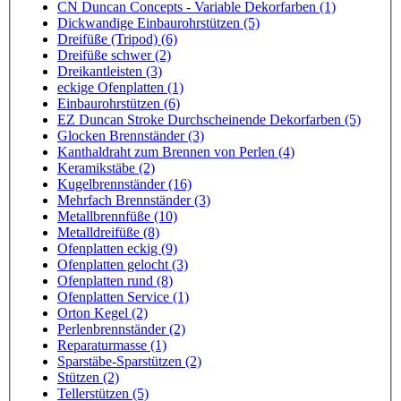
CN Duncan Concepts - Variable Dekorfarben (1)
Dickwandige Einbaurohrstützen (5)
Dreifüße (Tripod) (6)
Dreifüße schwer (2)
Dreikantleisten (3)
eckige Ofenplatten (1)
Einbaurohrstützen (6)
EZ Duncan Stroke Durchscheinende Dekorfarben (5)
Glocken Brennständer (3)
Kanthaldraht zum Brennen von Perlen (4)
Keramikstäbe (2)
Kugelbrennständer (16)
Mehrfach Brennständer (3)
Metallbrennfüße (10)
Metalldreifüße (8)
Ofenplatten eckig (9)
Ofenplatten gelocht (3)
Ofenplatten rund (8)
Ofenplatten Service (1)
Orton Kegel (2)
Perlenbrennständer (2)
Reparaturmasse (1)
Sparstäbe-Sparstützen (2)
Stützen (2)
Tellerstützen (5)