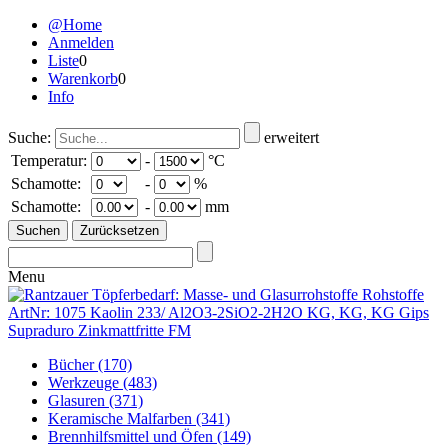
@Home
Anmelden
Liste
0
Warenkorb
0
Info
Suche:
erweitert
Temperatur:
-
°C
Schamotte:
-
%
Schamotte:
-
mm
Menu
Bücher
(170)
Werkzeuge
(483)
Glasuren
(371)
Keramische Malfarben
(341)
Brennhilfsmittel und Öfen
(149)