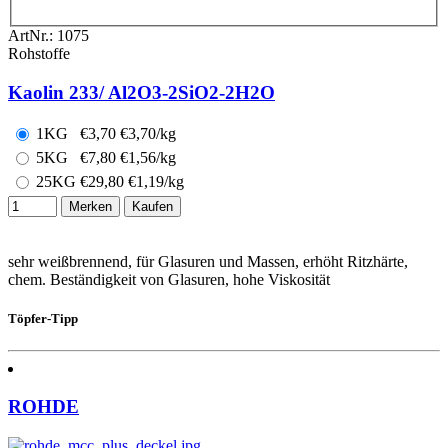
ArtNr.:
1075
Rohstoffe
Kaolin 233/ Al2O3-2SiO2-2H2O
1KG
€
3,70
€3,70/kg
5KG
€
7,80
€1,56/kg
25KG
€
29,80
€1,19/kg
Merken
Kaufen
sehr weißbrennend, für Glasuren und Massen, erhöht Ritzhärte,
chem. Beständigkeit von Glasuren, hohe Viskosität
Töpfer-Tipp
ROHDE