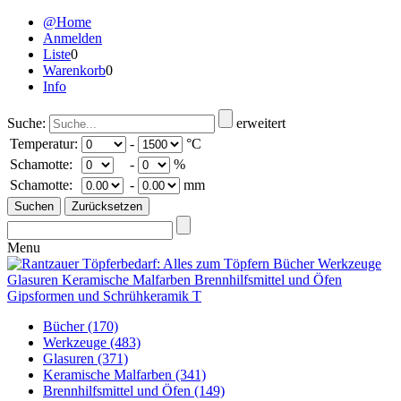
@Home
Anmelden
Liste
0
Warenkorb
0
Info
Suche:
erweitert
Temperatur:
-
°C
Schamotte:
-
%
Schamotte:
-
mm
Menu
Bücher
(170)
Werkzeuge
(483)
Glasuren
(371)
Keramische Malfarben
(341)
Brennhilfsmittel und Öfen
(149)