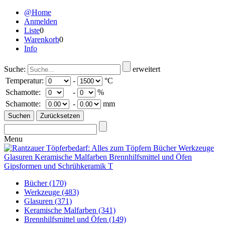
@Home
Anmelden
Liste
0
Warenkorb
0
Info
Suche:
erweitert
Temperatur:
-
°C
Schamotte:
-
%
Schamotte:
-
mm
Menu
Bücher
(170)
Werkzeuge
(483)
Glasuren
(371)
Keramische Malfarben
(341)
Brennhilfsmittel und Öfen
(149)