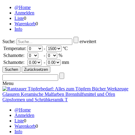
@Home
Anmelden
Liste
0
Warenkorb
0
Info
Suche:
erweitert
Temperatur:
-
°C
Schamotte:
-
%
Schamotte:
-
mm
Menu
@Home
Anmelden
Liste
0
Warenkorb
0
Info