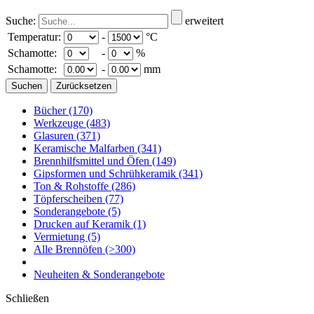
Suche:
erweitert
Temperatur:
-
°C
Schamotte:
-
%
Schamotte:
-
mm
Bücher
(170)
Werkzeuge
(483)
Glasuren
(371)
Keramische Malfarben
(341)
Brennhilfsmittel und Öfen
(149)
Gipsformen und Schrühkeramik
(341)
Ton & Rohstoffe
(286)
Töpferscheiben
(77)
Sonderangebote
(5)
Drucken auf Keramik
(1)
Vermietung
(5)
Alle Brennöfen
(>300)
Neuheiten & Sonderangebote
Schließen