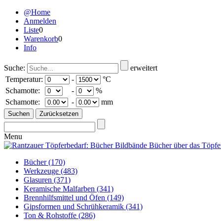
@Home
Anmelden
Liste
0
Warenkorb
0
Info
Suche:
erweitert
Temperatur:
-
°C
Schamotte:
-
%
Schamotte:
-
mm
Menu
Bücher
(170)
Werkzeuge
(483)
Glasuren
(371)
Keramische Malfarben
(341)
Brennhilfsmittel und Öfen
(149)
Gipsformen und Schrühkeramik
(341)
Ton & Rohstoffe
(286)