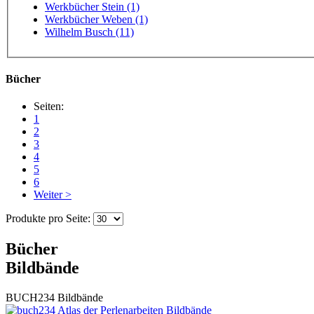
Werkbücher Stein (1)
Werkbücher Weben (1)
Wilhelm Busch (11)
Bücher
Seiten:
1
2
3
4
5
6
Weiter >
Produkte pro Seite:
Bücher
Bildbände
BUCH234
Bildbände