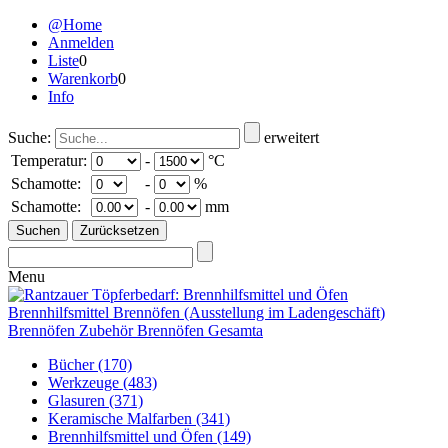
@Home
Anmelden
Liste
0
Warenkorb
0
Info
Suche:
erweitert
Temperatur:
-
°C
Schamotte:
-
%
Schamotte:
-
mm
Menu
Bücher
(170)
Werkzeuge
(483)
Glasuren
(371)
Keramische Malfarben
(341)
Brennhilfsmittel und Öfen
(149)