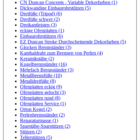
CN Duncan Concepts - Variable Dekorfarben (1)
Dickwandige Einbaurohrstützen (5)
Dreifüße (Tripod) (6)
Dreifüße schwer (2)
Dreikantleisten (3)
eckige Ofenplatten (1)
Einbaurohrstützen (6)
EZ Duncan Stroke Durchscheinende Dekorfarben (5)
Glocken Brennständer (3)
Kanthaldraht zum Brennen von Perlen (4)
Keramikstäbe (2)
Kugelbrennständer (16)
Mehrfach Brennständer (3)
Metallbrennfüße (10)
Metalldreifüße (8)
Ofenplatten eckig (9)
Ofenplatten gelocht (3)
Ofenplatten rund (8)
Ofenplatten Service (1)
Orton Kegel (2)
Perlenbrennständer (2)
Reparaturmasse (1)
Sparstäbe-Sparstützen (2)
Stützen (2)
Tellerstützen (5)