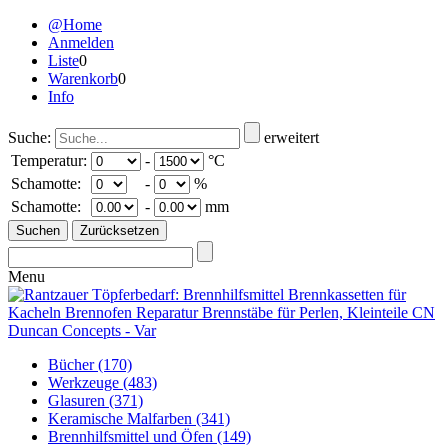
@Home
Anmelden
Liste
0
Warenkorb
0
Info
Suche:
erweitert
Temperatur:
-
°C
Schamotte:
-
%
Schamotte:
-
mm
Menu
Bücher
(170)
Werkzeuge
(483)
Glasuren
(371)
Keramische Malfarben
(341)
Brennhilfsmittel und Öfen
(149)