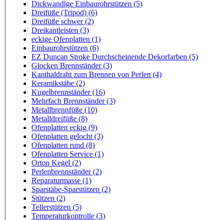
Dickwandige Einbaurohrstützen (5)
Dreifüße (Tripod) (6)
Dreifüße schwer (2)
Dreikantleisten (3)
eckige Ofenplatten (1)
Einbaurohrstützen (6)
EZ Duncan Stroke Durchscheinende Dekorfarben (5)
Glocken Brennständer (3)
Kanthaldraht zum Brennen von Perlen (4)
Keramikstäbe (2)
Kugelbrennständer (16)
Mehrfach Brennständer (3)
Metallbrennfüße (10)
Metalldreifüße (8)
Ofenplatten eckig (9)
Ofenplatten gelocht (3)
Ofenplatten rund (8)
Ofenplatten Service (1)
Orton Kegel (2)
Perlenbrennständer (2)
Reparaturmasse (1)
Sparstäbe-Sparstützen (2)
Stützen (2)
Tellerstützen (5)
Temperaturkontrolle (3)