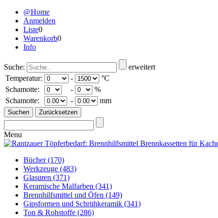
@Home
Anmelden
Liste
0
Warenkorb
0
Info
Suche:
erweitert
Temperatur:
-
°C
Schamotte:
-
%
Schamotte:
-
mm
Menu
Bücher
(170)
Werkzeuge
(483)
Glasuren
(371)
Keramische Malfarben
(341)
Brennhilfsmittel und Öfen
(149)
Gipsformen und Schrühkeramik
(341)
Ton & Rohstoffe
(286)