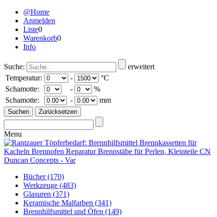
@Home
Anmelden
Liste
0
Warenkorb
0
Info
Suche:
erweitert
Temperatur:
-
°C
Schamotte:
-
%
Schamotte:
-
mm
Menu
Bücher
(170)
Werkzeuge
(483)
Glasuren
(371)
Keramische Malfarben
(341)
Brennhilfsmittel und Öfen
(149)