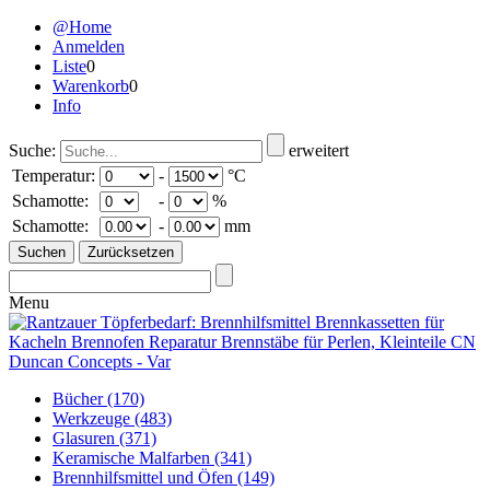
@Home
Anmelden
Liste
0
Warenkorb
0
Info
Suche:
erweitert
Temperatur:
-
°C
Schamotte:
-
%
Schamotte:
-
mm
Menu
Bücher
(170)
Werkzeuge
(483)
Glasuren
(371)
Keramische Malfarben
(341)
Brennhilfsmittel und Öfen
(149)