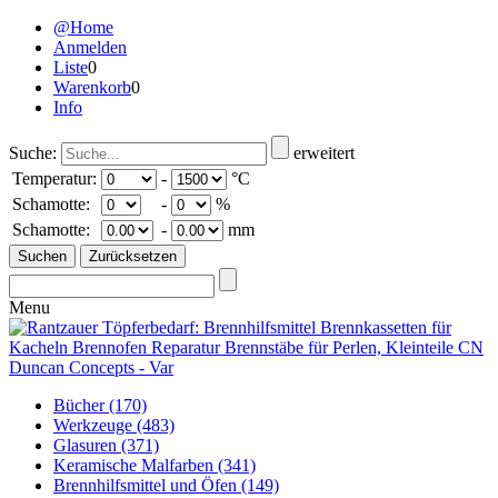
@Home
Anmelden
Liste
0
Warenkorb
0
Info
Suche:
erweitert
Temperatur:
-
°C
Schamotte:
-
%
Schamotte:
-
mm
Menu
Bücher
(170)
Werkzeuge
(483)
Glasuren
(371)
Keramische Malfarben
(341)
Brennhilfsmittel und Öfen
(149)