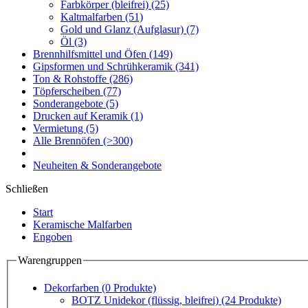
Farbkörper (bleifrei)
(25)
Kaltmalfarben
(51)
Gold und Glanz (Aufglasur)
(7)
Öl
(3)
Brennhilfsmittel und Öfen
(149)
Gipsformen und Schrühkeramik
(341)
Ton & Rohstoffe
(286)
Töpferscheiben
(77)
Sonderangebote
(5)
Drucken auf Keramik
(1)
Vermietung
(5)
Alle Brennöfen
(>300)
Neuheiten & Sonderangebote
Schließen
Start
Keramische Malfarben
Engoben
Warengruppen
Dekorfarben
(0 Produkte)
BOTZ Unidekor (flüssig, bleifrei)
(24 Produkte)