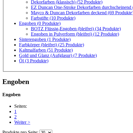
Dekorfarben (klassisch)
(52 Produkte)
EZ Duncan One-Stroke Dekorfarben durchscheinend (U
Mayco & Duncan Dekorfarben deckend
(69 Produkte
Farbstifte
(10 Produkte)
Engoben
(0 Produkte)
BOTZ Flüssig-Engoben (bleifrei)
(34 Produkte)
Engoben in Pulverform (bleifrei)
(12 Produkte)
Sinterengoben
(1 Produkte)
Farbkörper (bleifrei)
(25 Produkte)
Kaltmalfarben
(51 Produkte)
Gold und Glanz (Aufglasur)
(7 Produkte)
Öl
(3 Produkte)
Engoben
Engoben
Seiten:
1
2
Weiter >
Produkte pro Seite: