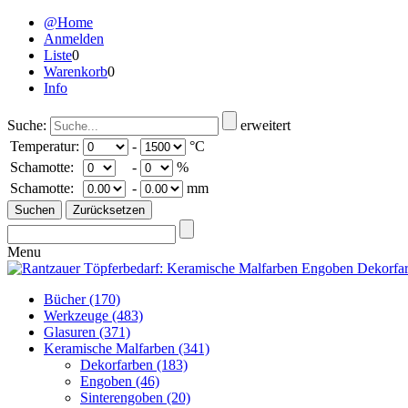
@Home
Anmelden
Liste
0
Warenkorb
0
Info
Suche:
erweitert
Temperatur:
-
°C
Schamotte:
-
%
Schamotte:
-
mm
Menu
Bücher
(170)
Werkzeuge
(483)
Glasuren
(371)
Keramische Malfarben
(341)
Dekorfarben
(183)
Engoben
(46)
Sinterengoben
(20)