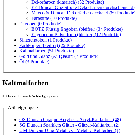
Dekorfarben (klassisch)
(52 Produkte)
EZ Duncan One-Stroke Dekorfarben durchscheinend (U
Mayco & Duncan Dekorfarben deckend
(69 Produkte
Farbstifte
(10 Produkte)
Engoben
(0 Produkte)
BOTZ Flüssig-Engoben (bleifrei)
(34 Produkte)
Engoben in Pulverform (bleifrei)
(12 Produkte)
Sinterengoben
(1 Produkte)
Farbkörper (bleifrei)
(25 Produkte)
Kaltmalfarben
(51 Produkte)
Gold und Glanz (Aufglasur)
(7 Produkte)
Öl
(3 Produkte)
Kaltmalfarben
> Übersicht nach Artikelgruppen
Artikelgruppen:
OS Duncan Opaque Acrylics - Acryl-Kaltfarben (48)
SG Duncan Sparklers Glitter - Glitzer-Kaltfarben (2)
UM Duncan Ultra Metallics - Metallic-Kaltfarben (1)