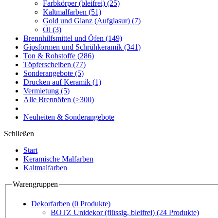
Farbkörper (bleifrei)
(25)
Kaltmalfarben
(51)
Gold und Glanz (Aufglasur)
(7)
Öl
(3)
Brennhilfsmittel und Öfen
(149)
Gipsformen und Schrühkeramik
(341)
Ton & Rohstoffe
(286)
Töpferscheiben
(77)
Sonderangebote
(5)
Drucken auf Keramik
(1)
Vermietung
(5)
Alle Brennöfen
(>300)
Neuheiten & Sonderangebote
Schließen
Start
Keramische Malfarben
Kaltmalfarben
Warengruppen
Dekorfarben
(0 Produkte)
BOTZ Unidekor (flüssig, bleifrei)
(24 Produkte)