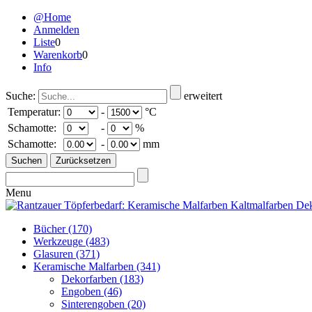
@Home
Anmelden
Liste
0
Warenkorb
0
Info
Suche:
erweitert
Temperatur:
-
°C
Schamotte:
-
%
Schamotte:
-
mm
Menu
Bücher
(170)
Werkzeuge
(483)
Glasuren
(371)
Keramische Malfarben
(341)
Dekorfarben
(183)
Engoben
(46)
Sinterengoben
(20)