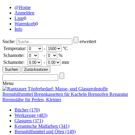
@Home
Anmelden
Liste
0
Warenkorb
0
Info
Suche:
erweitert
Temperatur:
-
°C
Schamotte:
-
%
Schamotte:
-
mm
Menu
Bücher
(170)
Werkzeuge
(483)
Glasuren
(371)
Keramische Malfarben
(341)
Brennhilfsmittel und Öfen
(149)